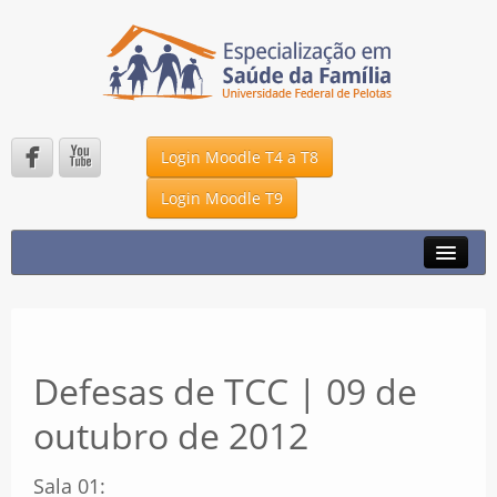


Login Moodle T4 a T8
Login Moodle T9
A ESPECIALIZAÇÃO
NOTÍCIAS
DMS – UFPEL
Defesas de TCC | 09 de
UNA – SUS
outubro de 2012
P2K
FALE CONOSCO
Sala 01: