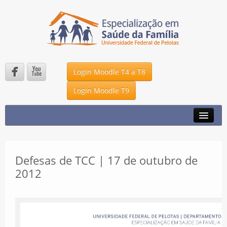


Login Moodle T4 a T8
Login Moodle T9
A ESPECIALIZAÇÃO
NOTÍCIAS
DMS – UFPEL
Defesas de TCC | 17 de outubro de
2012
UNA – SUS
P2K
FALE CONOSCO