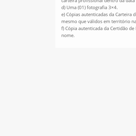
carteira profissional dentro da data
d) Uma (01) fotografia 3×4.
e) Cópias autenticadas da Carteira 
mesmo que válidos em território naci
f) Cópia autenticada da Certidão 
nome.