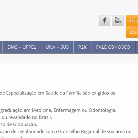


Log
Log
DMS – UFPEL
UNA – SUS
P2K
FALE CONOSCO
 de Especialização em Saúde da Família são exigidos os
e graduação em Medicina, Enfermagem ou Odontologia,
ou revalidado no Brasil.
urso de Graduação.
ção de regularidade com o Conselho Regional de sua área ou