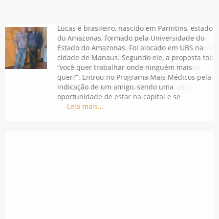
Olivia é cubana e está no Brasil desde 2013,
Lucas é brasileiro, nascido em Parintins, estado
atuando no município de Barras, Piauí. Relata
do Amazonas, formado pela Universidade do
orgulhosa dos sistemas de saúde e educacional
Estado do Amazonas. Foi alocado em UBS na
de seu país, que não se vê uma criança
cidade de Manaus. Segundo ele, a proposta foi:
descalça ou com roupas velhas nas ruas de
“você quer trabalhar onde ninguém mais
Cuba. Vive no Brasil em uma região muito
quer?”. Entrou no Programa Mais Médicos pela
tranquila, onde está sendo tratada como
indicação de um amigo, sendo uma
membro
oportunidade de estar na capital e se
Leia mais...
Leia mais...