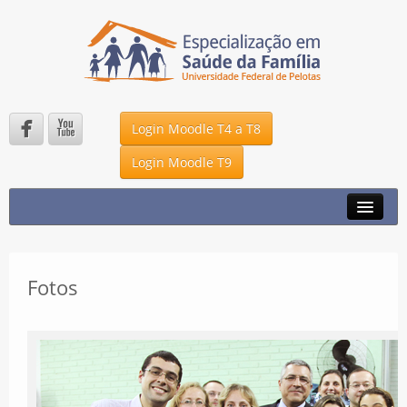


Login Moodle T4 a T8
Login Moodle T9
A ESPECIALIZAÇÃO
NOTÍCIAS
DMS – UFPEL
Fotos
UNA – SUS
P2K
FALE CONOSCO