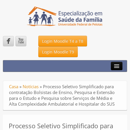


Login Moodle T4 a T8
Login Moodle T9
A ESPECIALIZAÇÃO
NOTÍCIAS
Casa
»
Notícias
»
Processo Seletivo Simplificado para
DMS – UFPEL
contratação Bolsistas de Ensino, Pesquisa e Extensão
para o Estudo e Pesquisa sobre Serviços de Média e
UNA – SUS
Alta Complexidade Ambulatorial e Hospitalar do SUS
P2K
FALE CONOSCO
Processo Seletivo Simplificado para