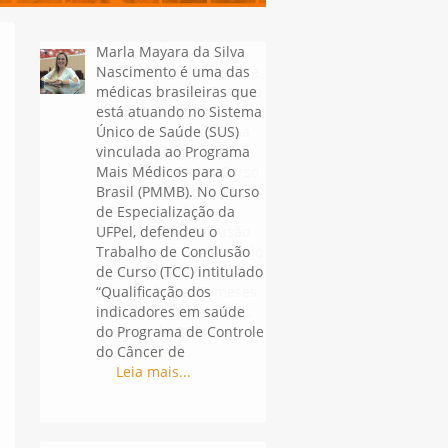
Maria Andrea
Guadalupe é uruguaia e
está atuando no Sistema
Único de Saúde (SUS)
vinculada ao Programa
Mais Médicos para o
Brasil (PMMB). No Curso
de Especialização da
UFPel, defendeu o
Trabalho de Conclusão
de Curso (TCC) intitulado
“Melhoria na saúde da
criança de 0 a 72 meses
na USF Dr. Vicente Pias,
Rio Grande/RS”.
Leia mais...