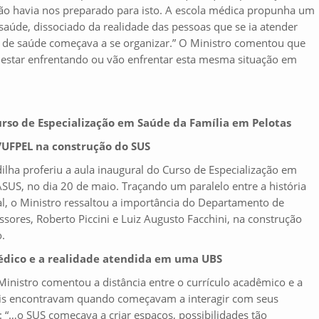
não havia nos preparado para isto. A escola médica propunha um
 saúde, dissociado da realidade das pessoas que se ia atender
 de saúde começava a se organizar.” O Ministro comentou que
star enfrentando ou vão enfrentar esta mesma situação em
rso de Especialização em Saúde da Família em Pelotas
/UFPEL na construção do SUS
ilha proferiu a aula inaugural do Curso de Especialização em
US, no dia 20 de maio. Traçando um paralelo entre a história
l, o Ministro ressaltou a importância do Departamento de
sores, Roberto Piccini e Luiz Augusto Facchini, na construção
.
médico e a realidade atendida em uma UBS
nistro comentou a distância entre o currículo acadêmico e a
nais encontravam quando começavam a interagir com seus
: “…o SUS começava a criar espaços, possibilidades tão