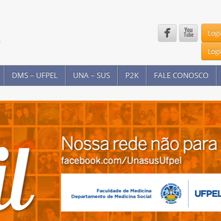


Log
Log
DMS – UFPEL
UNA – SUS
P2K
FALE CONOSCO