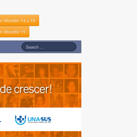
in Moodle T4 a T8
in Moodle T9