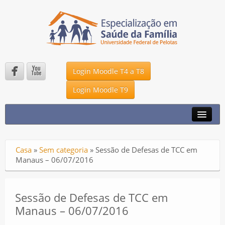


Login Moodle T4 a T8
Login Moodle T9
A ESPECIALIZAÇÃO
NOTÍCIAS
Casa
»
Sem categoria
»
Sessão de Defesas de TCC em
DMS – UFPEL
Manaus – 06/07/2016
UNA – SUS
P2K
Sessão de Defesas de TCC em
Manaus – 06/07/2016
FALE CONOSCO