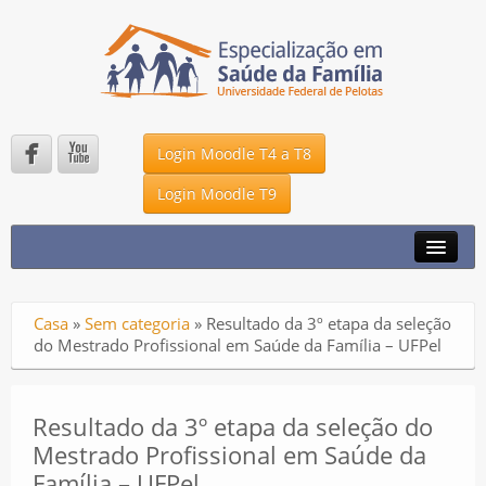


Login Moodle T4 a T8
Login Moodle T9
A ESPECIALIZAÇÃO
NOTÍCIAS
Casa
»
Sem categoria
»
Resultado da 3º etapa da seleção
DMS – UFPEL
do Mestrado Profissional em Saúde da Família – UFPel
UNA – SUS
P2K
Resultado da 3º etapa da seleção do
Mestrado Profissional em Saúde da
FALE CONOSCO
Família – UFPel