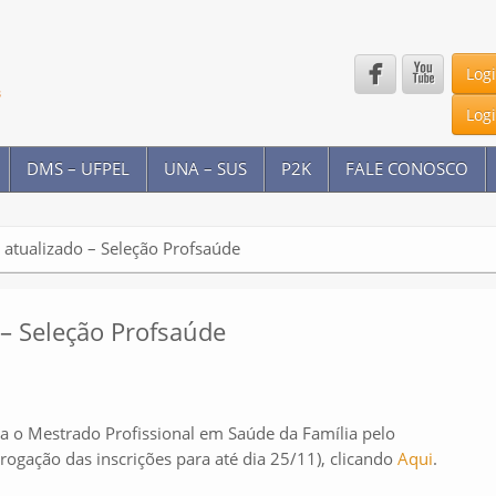


Log
Log
DMS – UFPEL
UNA – SUS
P2K
FALE CONOSCO
atualizado – Seleção Profsaúde
– Seleção Profsaúde
a o Mestrado Profissional em Saúde da Família pelo
rogação das inscrições para até dia 25/11), clicando
Aqui
.